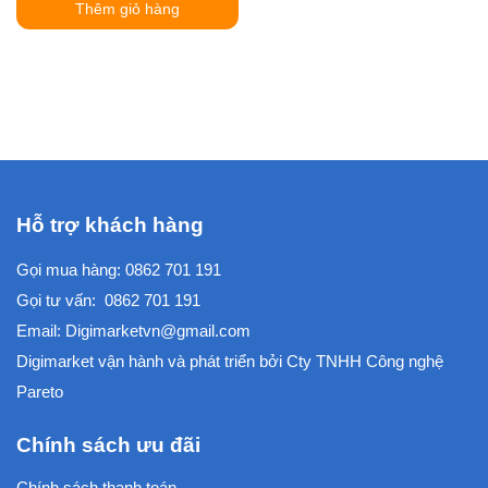
Thêm giỏ hàng
Hỗ trợ khách hàng
Gọi mua hàng:
0862 701 191
Gọi tư vấn:
0862 701 191
Email:
Digimarketvn@gmail.com
Digimarket vận hành và phát triển bởi
Cty TNHH Công nghệ
Pareto
Chính sách ưu đãi
Chính sách thanh toán