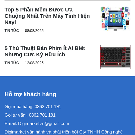
Top 5 Phần Mềm Được Ưa
Chuộng Nhất Trên Máy Tính Hiện
Nayi
TIN TỨC
08/08/2025
5 Thủ Thuật Bàn Phím Ít Ai Biết
Nhưng Cực Kỳ Hữu Ích
TIN TỨC
12/08/2025
Hỗ trợ khách hàng
Gọi mua hàng:
0862 701 191
Gọi tư vấn:
0862 701 191
Email:
Digimarketvn@gmail.com
Digimarket vận hành và phát triển bởi
Cty TNHH Công nghệ