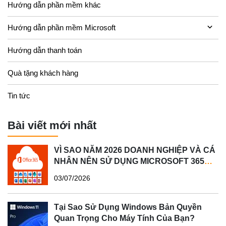
Hướng dẫn phần mềm khác
Hướng dẫn phần mềm Microsoft
Hướng dẫn thanh toán
Quà tặng khách hàng
Tin tức
Bài viết mới nhất
VÌ SAO NĂM 2026 DOANH NGHIỆP VÀ CÁ
NHÂN NÊN SỬ DỤNG MICROSOFT 365
BẢN QUYỀN?
03/07/2026
Tại Sao Sử Dụng Windows Bản Quyền
Quan Trọng Cho Máy Tính Của Bạn?