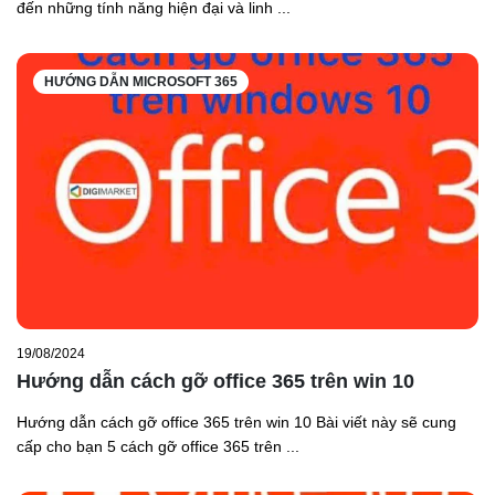
đến những tính năng hiện đại và linh ...
HƯỚNG DẪN MICROSOFT 365
19/08/2024
Hướng dẫn cách gỡ office 365 trên win 10
Hướng dẫn cách gỡ office 365 trên win 10 Bài viết này sẽ cung
cấp cho bạn 5 cách gỡ office 365 trên ...