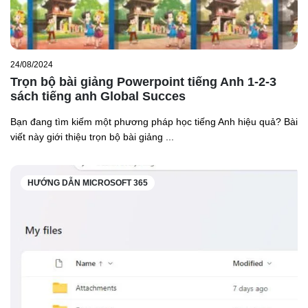
24/08/2024
Trọn bộ bài giảng Powerpoint tiếng Anh 1-2-3
sách tiếng anh Global Succes
Bạn đang tìm kiếm một phương pháp học tiếng Anh hiệu quả? Bài
viết này giới thiệu trọn bộ bài giảng ...
HƯỚNG DẪN MICROSOFT 365