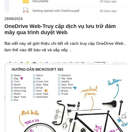
29/08/2024
OneDrive Web-Truy cập dịch vụ lưu trữ đám
mây qua trình duyệt Web
Bài viết này sẽ giới thiệu chi tiết về cách truy cập OneDrive Web ,
làm thế nào để bảo vệ và sắp xếp ...
HƯỚNG DẪN MICROSOFT 365