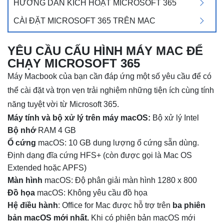
HƯỚNG DẪN KÍCH HOẠT MICROSOFT 365
CÀI ĐẶT MICROSOFT 365 TRÊN MAC
YÊU CẦU CẤU HÌNH MÁY MAC ĐỂ
CHẠY MICROSOFT 365
Máy Macbook của bạn cần đáp ứng một số yêu cầu để có
thể cài đặt và trọn vẹn trải nghiệm những tiện ích cùng tính
năng tuyệt vời từ Microsoft 365.
Máy tính và bộ xử lý trên máy macOS:
Bộ xử lý Intel
Bộ nhớ
RAM 4 GB
Ổ cứng
macOS: 10 GB dung lượng ổ cứng sẵn dùng.
Định dạng đĩa cứng HFS+ (còn được gọi là Mac OS
Extended hoặc APFS)
Màn hình
macOS: Độ phân giải màn hình 1280 x 800
Đồ họa
macOS: Không yêu cầu đồ họa
Hệ điều hành
:
Office for Mac được hỗ trợ trên
ba phiên
bản macOS mới nhất.
Khi có phiên bản macOS mới