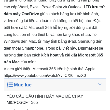
và giá trị cho người dùng. Đầy đủ ứng dụng văn phòng
cao cấp Word, Excel, PowerPoint và Outlook.
1TB lưu trữ
đám mây OneDrive
giúp khách hàng lưu trữ hình ảnh,
video cùng tài liệu an toàn mà không lo hết bộ nhớ. Đặc
biệt hơn cả là Microsoft 365 hỗ trợ người dùng cài đặt
cùng lúc trên nhiều thiết bị và nền tảng khác nhau. Từ
Windows đến Mac, từ máy tính bảng iPad, Samsung đến
điện thoại Smartphone. Trong bài viết này,
Digimarket
sẽ
hướng dẫn bạn cách
kích hoạt và
cài đặt Microsoft 365
trên Mac
của mình.
Video giới thiệu Microsoft 365 trên hệ sinh thái Apple.
https://www.youtube.com/watch?v=CXI6IrrnzX0
Mục lục
YÊU CẦU CẤU HÌNH MÁY MAC ĐỂ CHẠY
MICROSOFT 365