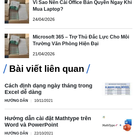
Vì Sao Nên Cài Office Bản Quyền Ngay Khi
Mua Laptop?
24/04/2026
Microsoft 365 – Trợ Thủ Đắc Lực Cho Môi
Trường Văn Phòng Hiện Đại
21/04/2026
Bài viết liên quan
Cách định dạng ngày tháng trong
Excel dễ dàng
HƯỚNG DẪN
10/11/2021
Hướng dẫn cài đặt Mathtype trên
Word và PowerPoint
HƯỚNG DẪN
22/10/2021