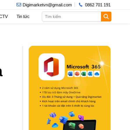
Digimarketvn@gmail.com
0862 701 191
 CTV
Tin tức
a