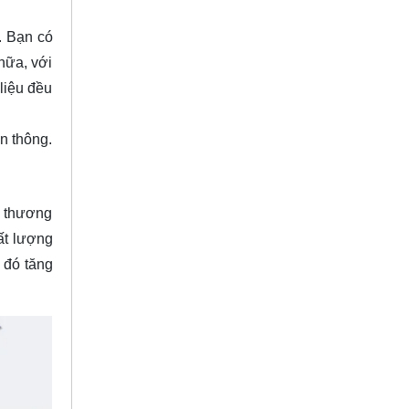
. Bạn có
nữa, với
liệu đều
n thông.
ý thương
ất lượng
 đó tăng