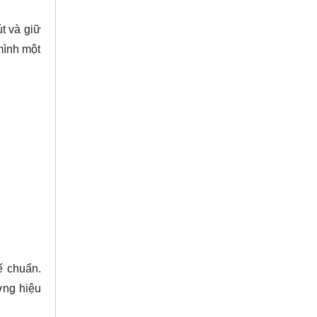
t và giữ
mình một
ế chuẩn.
ơng hiệu