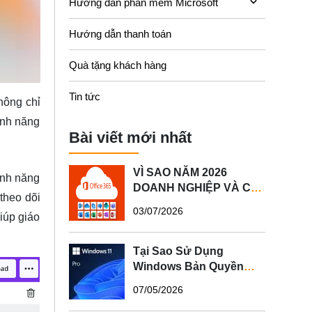
Hướng dẫn phần mềm Microsoft
Hướng dẫn thanh toán
Quà tặng khách hàng
Tin tức
hông chỉ
ính năng
Bài viết mới nhất
VÌ SAO NĂM 2026
ính năng
DOANH NGHIỆP VÀ CÁ
theo dõi
NHÂN NÊN SỬ DỤNG
03/07/2026
giúp giáo
MICROSOFT 365 BẢN
QUYỀN?
Tại Sao Sử Dụng
Windows Bản Quyền
Quan Trọng Cho Máy
07/05/2026
Tính Của Bạn?