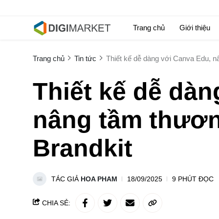
Trang chủ
Giới thiệu
Trang chủ
Tin tức
Thiết kế dễ dàng với Canva Edu, n
Thiết kế dễ dàn
nâng tầm thươn
Brandkit
TÁC GIẢ
HOA PHAM
18/09/2025
9 PHÚT ĐỌC
CHIA SẺ: