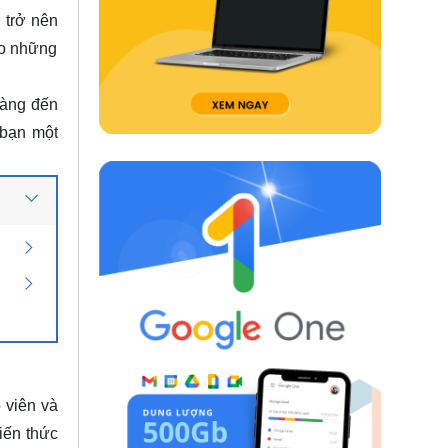
 trở nên
ho những
dàng đến
 bạn một
o viên và
iến thức