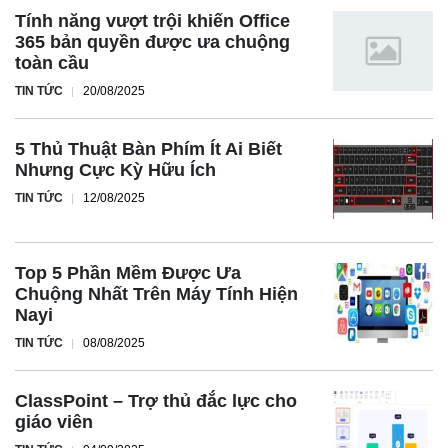
Tính năng vượt trội khiến Office
365 bản quyền được ưa chuộng
toàn cầu
TIN TỨC
20/08/2025
5 Thủ Thuật Bàn Phím Ít Ai Biết
Nhưng Cực Kỳ Hữu Ích
TIN TỨC
12/08/2025
Top 5 Phần Mềm Được Ưa
Chuộng Nhất Trên Máy Tính Hiện
Nayi
TIN TỨC
08/08/2025
ClassPoint – Trợ thủ đắc lực cho
giáo viên