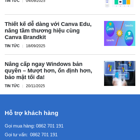
TIN TỨC
04/09/2025
Thiết kế dễ dàng với Canva Edu,
nâng tầm thương hiệu cùng
Canva Brandkit
TIN TỨC
18/09/2025
Nâng cấp ngay Windows bản
quyền – Mượt hơn, ổn định hơn,
bảo mật tối đa!
TIN TỨC
20/11/2025
Hỗ trợ khách hàng
Gọi mua hàng:
0862 701 191
Gọi tư vấn:
0862 701 191