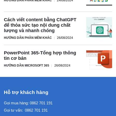
HƯỚNG DẪN PHẦN MỀM KHÁC
24/08/2024
Cách viết content bằng ChatGPT
để thỏa sức tạo nội dung chất
lượng và nhanh chóng
HƯỚNG DẪN PHẦN MỀM KHÁC
26/08/2024
PowerPoint 365-Tổng hợp thông
tin cơ bản
HƯỚNG DẪN MICROSOFT 365
26/08/2024
Hỗ trợ khách hàng
Gọi mua hàng:
0862 701 191
Gọi tư vấn:
0862 701 191