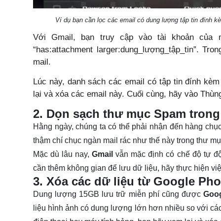
Ví dụ bạn cần lọc các email có dung lượng tập tin đính k
Với Gmail, bạn truy cập vào tài khoản của
“has:attachment larger:dung_lượng_tập_tin”. Tro
mail.
Lúc này, danh sách các email có tập tin đính kèm
lại và xóa các email này. Cuối cùng, hãy vào Thùng
2. Dọn sạch thư mục Spam trong
Hằng ngày, chúng ta có thể phải nhận đến hàng chục
thậm chí chục ngàn mail rác như thế này trong thư mục
Mặc dù lâu nay,
Gmail
vẫn mặc định có chế độ tự đ
cần thêm không gian để lưu dữ liệu, hãy thực hiện v
3. Xóa các dữ liệu từ Google Ph
Dung lượng 15GB lưu trữ miễn phí cũng được
Goog
liệu hình ảnh có dung lượng lớn hơn nhiều so với cá