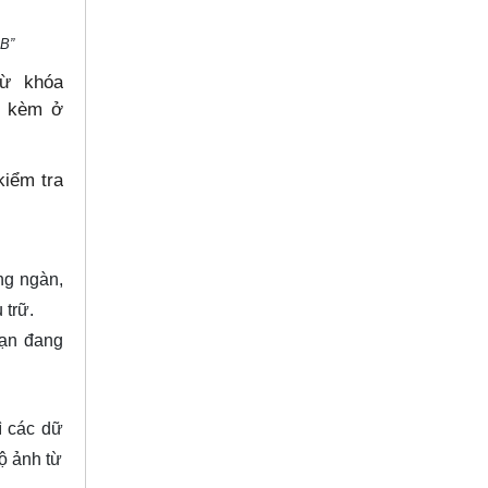
MB”
ừ khóa
nh kèm ở
kiểm tra
ng ngàn,
 trữ.
bạn đang
ì các dữ
ộ ảnh từ