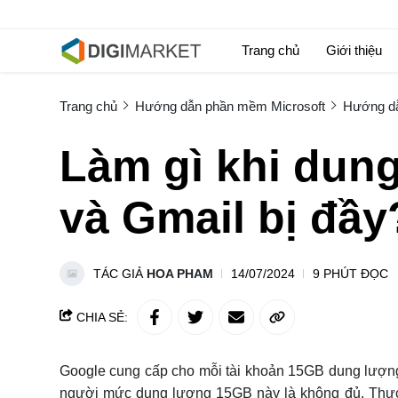
Trang chủ
Giới thiệu
Trang chủ
Hướng dẫn phần mềm Microsoft
Hướng dẫ
Làm gì khi dun
và Gmail bị đầy
TÁC GIẢ
HOA PHAM
14/07/2024
9 PHÚT ĐỌC
CHIA SẺ:
Google cung cấp cho mỗi tài khoản 15GB dung lượng m
người mức dung lượng 15GB này là không đủ. Thực 