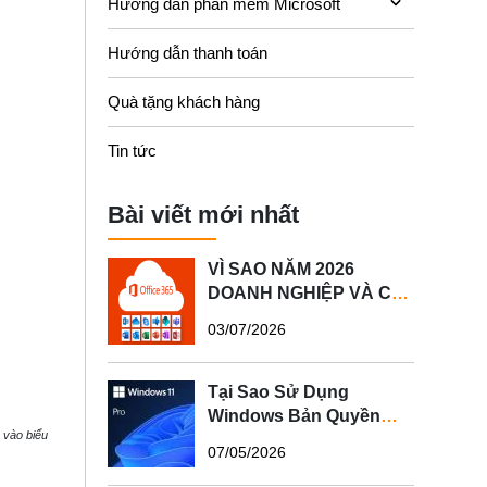
Hướng dẫn phần mềm Microsoft
Hướng dẫn thanh toán
Quà tặng khách hàng
Tin tức
Bài viết mới nhất
VÌ SAO NĂM 2026
DOANH NGHIỆP VÀ CÁ
NHÂN NÊN SỬ DỤNG
03/07/2026
MICROSOFT 365 BẢN
QUYỀN?
Tại Sao Sử Dụng
Windows Bản Quyền
n vào biểu
Quan Trọng Cho Máy
07/05/2026
Tính Của Bạn?