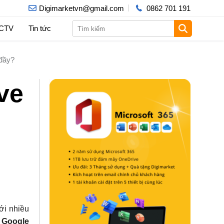
Digimarketvn@gmail.com
0862 701 191
 CTV
Tin tức
 đầy?
ve
ới nhiều
ụ
Google