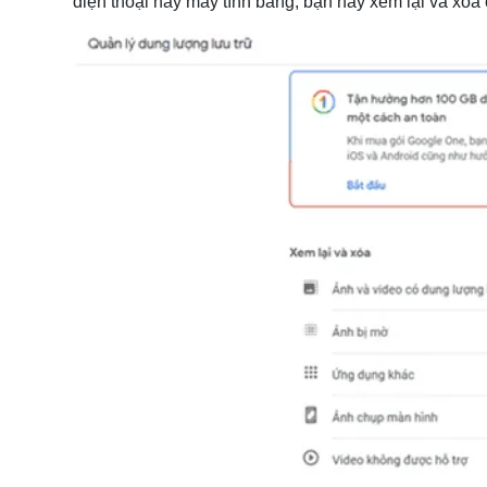
điện thoại hay máy tính bảng, bạn hãy xem lại và xóa