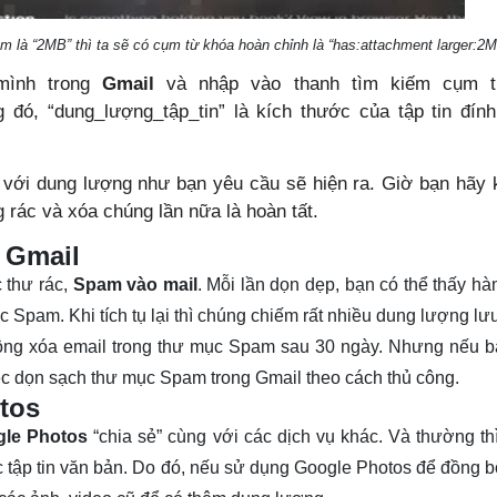
èm là “2MB” thì ta sẽ có cụm từ khóa hoàn chỉnh là “has:attachment larger:2
 mình trong
Gmail
và nhập vào thanh tìm kiếm cụm t
ng đó, “dung_lượng_tập_tin” là kích thước của tập tin đí
 với dung lượng như bạn yêu cầu sẽ hiện ra. Giờ bạn hãy 
 rác và xóa chúng lần nữa là hoàn tất.
 Gmail
 thư rác,
Spam vào mail
. Mỗi lần dọn dẹp, bạn có thể thấy hà
 Spam. Khi tích tụ lại thì chúng chiếm rất nhiều dung lượng lưu
ộng xóa email trong thư mục Spam sau 30 ngày. Nhưng nếu 
iệc dọn sạch thư mục Spam trong Gmail theo cách thủ công.
otos
le Photos
“chia sẻ” cùng với các dịch vụ khác. Và thường th
c tập tin văn bản. Do đó, nếu sử dụng Google Photos để đồng b