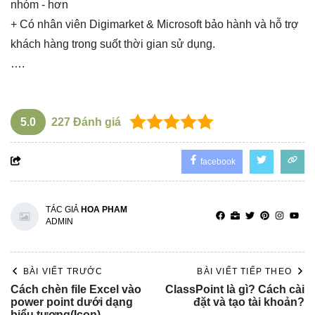
nhóm - hơn
+ Có nhân viên Digimarket & Microsoft bảo hành và hỗ trợ
khách hàng trong suốt thời gian sử dụng.
….
5.0
227
Đánh giá
facebook
TÁC GIẢ
HOA PHAM
ADMIN
BÀI VIẾT TRƯỚC
BÀI VIẾT TIẾP THEO
Cách chèn file Excel vào
ClassPoint là gì? Cách cài
power point dưới dạng
đặt và tạo tài khoản?
biểu tượng(Icon)