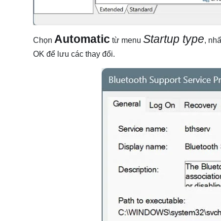
Automatic
Startup type
Chọn
từ menu
, nh
OK để lưu các thay đổi.