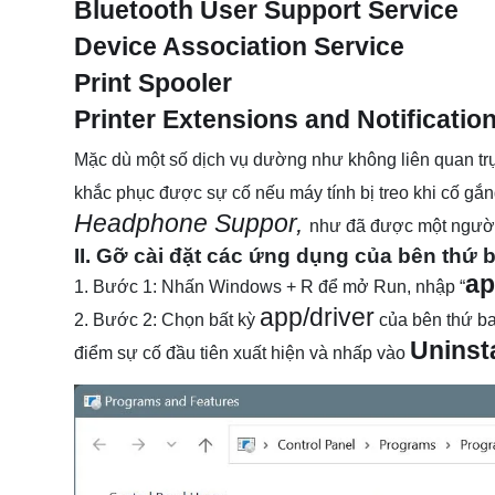
Bluetooth User Support Service
Device Association Service
Print Spooler
Printer Extensions and Notificatio
Mặc dù một số dịch vụ dường như không liên quan trự
khắc phục được sự cố nếu máy tính bị treo khi cố gắn
Headphone Suppor,
như đã được một người 
II. Gỡ cài đặt các ứng dụng của bên thứ 
ap
1. Bước 1: Nhấn Windows + R để mở Run, nhập “
app/driver
2. Bước 2: Chọn bất kỳ
của bên thứ ba
Uninsta
điểm sự cố đầu tiên xuất hiện và nhấp vào