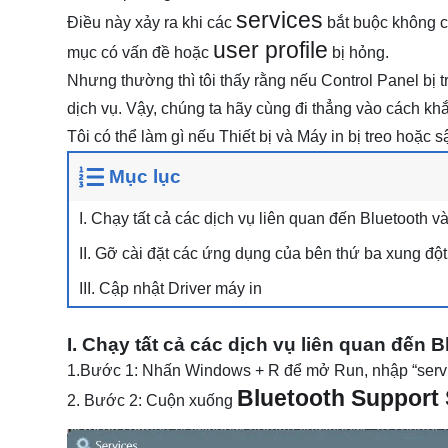
services
Điều này xảy ra khi các
bắt buộc không c
user profile
mục có vấn đề hoặc
bị hỏng.
Nhưng thường thì tôi thấy rằng nếu Control Panel bị t
dịch vụ. Vậy, chúng ta hãy cùng đi thẳng vào cách kh
Tôi có thể làm gì nếu Thiết bị và Máy in bị treo hoặc
Mục lục
I. Chạy tất cả các dịch vụ liên quan đến Bluetooth v
II. Gỡ cài đặt các ứng dụng của bên thứ ba xung đột
III. Cập nhật Driver máy in
I. Chạy tất cả các dịch vụ liên quan đến 
1.Bước 1: Nhấn Windows + R để mở Run, nhập “servi
Bluetooth Support 
2. Bước 2: Cuộn xuống