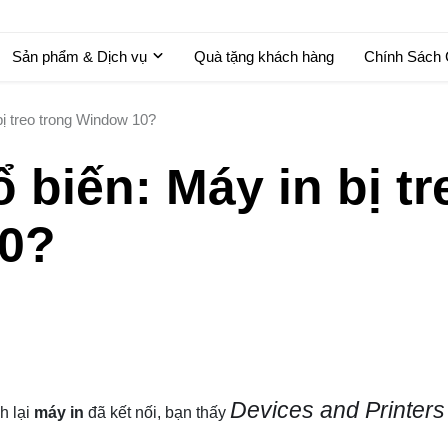
Sản phẩm & Dịch vụ
Quà tặng khách hàng
Chính Sách
bị treo trong Window 10?
 biến: Máy in bị tr
10?
Devices and Printers
h lại
máy in
đã kết nối, bạn thấy