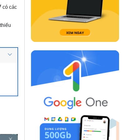
y
có các
thiếu