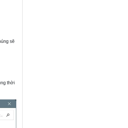
húng sẽ
ùng thời