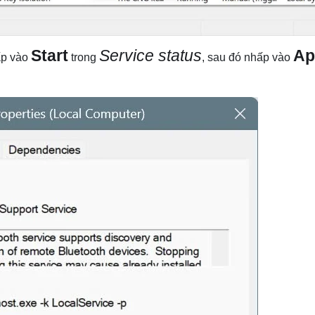
Start
Service status
Ap
ấp vào
trong
, sau đó nhấp vào