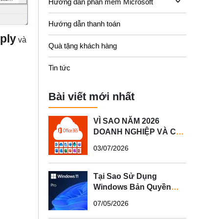
Hướng dẫn phần mềm Microsoft
Hướng dẫn thanh toán
ply
và
Quà tặng khách hàng
Tin tức
Bài viết mới nhất
VÌ SAO NĂM 2026
DOANH NGHIỆP VÀ CÁ
NHÂN NÊN SỬ DỤNG
03/07/2026
MICROSOFT 365 BẢN
QUYỀN?
Tại Sao Sử Dụng
Windows Bản Quyền
Quan Trọng Cho Máy
07/05/2026
Tính Của Bạn?