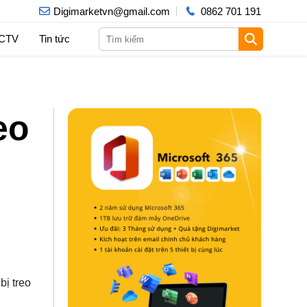
Digimarketvn@gmail.com
0862 701 191
 CTV
Tin tức
eo
bị treo