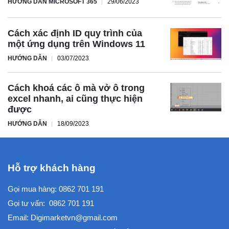
HƯỚNG DẪN MICROSOFT 365
29/06/2023
Cách xác định ID quy trình của
một ứng dụng trên Windows 11
HƯỚNG DẪN
03/07/2023
Cách khoá các ô mà vở ô trong
excel nhanh, ai cũng thực hiện
được
HƯỚNG DẪN
18/09/2023
Hỗ trợ khách hàng
Gọi mua hàng:
0862 701 191
Gọi tư vấn:
0862 701 191
Email:
Digimarketvn@gmail.com