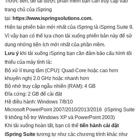
Trước tiên, để tải được phần mềm bạn cần truy cập vào
trang chủ của iSpring
tại:
https://www.ispringsolutions.com
.
Hiện tại phiên bản mới nhất của iSpring là iSpring Suite 9.
Vì vậy bạn có thể lựa chọn tải xuống phiên bản này để sử
dụng những tiện ích mới nhất của phần mềm.
Lưu ý
khi tải xuống iSpring bạn cần đảm bảo cấu hình tối
thiểu của máy tính là
:
Bộ xử lí trung tâm (CPU): Quad-Core hoặc cao hơn
khuyến nghị 2.0 GHz hoặc nhanh hơn
Bộ nhớ truy cập ngẫu nhiên (RAM): 4 GB
Đĩa cứng: 2 GB để cài đặt
Hệ điều hành: Windows 7/8/10
Microsoft PowerPoint 2007/2010/2013/2016 (iSpring Suite
9 không hỗ trợ Windows XP và PowerPoint 2003)
Khi tải xuống hoàn tất, bạn có thể
tiến hành cài đặt
iSpring Suite
tương tự như các chương trình khác như