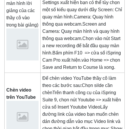
Settings xuất hiện bạn có thể tùy chọn
màn hình lời
một số kiểu quay dưới đây Screen: Chỉ
giảng của các
quay màn hình.Camera: Quay hình
thầy cô vào
thông qua webcam.Screen and
trong bài giảng)
Camera: Quay màn hình và quay hình
thông qua webcam.Chọn vào nút Start
a new recording để bắt đầu quay màn
hình.Bấm phím F10 => cửa sổ iSpring
Cam Pro xuất hiện.vào Home => chọn
Save and Return to Course là xong.
Để chèn video YouTube thầy cô làm
theo các bước sau:Chọn silde cần
Chèn video
chènTrên thanh công cụ của iSpring
trên YouTube
Suite 9, chọn nút Youtube => xuất hiện
cửa sổ Insert Youtube VideoLấy
đường link của video bạn muốn chèn
dán đường dẫn vào mục Video link và
chọn thời gian bắt đầu trong mục Show