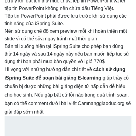
Lưu ý khi đặt tên thư mục chứa tệp tin PowerPoint và tên
tệp tin PowerPoint không nên chứa dấu Tiếng Việt.
Tệp tin PowerPoint phải được lưu trước khi sử dụng các
tính năng của iSpring Suite.
Nên sử dụng chế độ xem preview mỗi khi hoàn thiện một
slide vì có thể sửa ngay tránh mất thời gian
Bản tải xuống hiện tại iSpring Suite cho phép bạn dùng
thử 14 ngày và sau 14 ngày này nếu bạn muốn tiếp tục sử
dụng thì bạn phải mua bản quyền với giá 770$
Hi vọng với những hướng dẫn chi tiết về
cách sử dụng
iSpring Suite để soạn bài giảng E-learning
giúp thầy cô
chuẩn bị được những bài giảng điện tử hấp dẫn đễ hiểu
cho học sinh. Nếu gặp bất cứ lỗi nào trong quá trình soạn,
bạn có thể comment dưới bài viết Camnanggiaoduc.org sẽ
giải đáp sớm nhất!