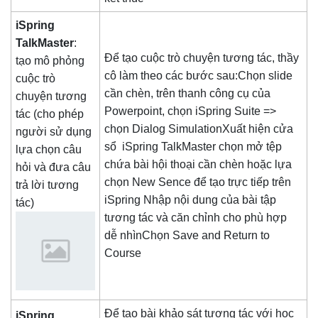
iSpring
TalkMaster
:
Để tạo cuộc trò chuyện tương tác, thầy
tạo mô phỏng
cô làm theo các bước sau:Chọn slide
cuộc trò
cần chèn, trên thanh công cụ của
chuyện tương
Powerpoint, chọn iSpring Suite =>
tác (cho phép
chọn Dialog SimulationXuất hiện cửa
người sử dụng
sổ iSpring TalkMaster chọn mở tệp
lựa chọn câu
chứa bài hội thoại cần chèn hoặc lựa
hỏi và đưa câu
chọn New Sence để tạo trực tiếp trên
trả lời tương
iSpring Nhập nội dung của bài tập
tác)
tương tác và căn chỉnh cho phù hợp
dễ nhìnChọn Save and Return to
Course
Để tạo bài khảo sát tương tác với học
iSpring