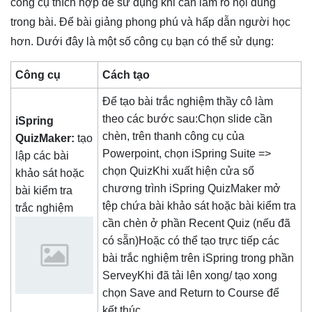
công cụ thích hợp để sử dụng khi cần làm rõ nội dung
trong bài. Để bài giảng phong phú và hấp dẫn người học
hơn. Dưới đây là một số công cụ bạn có thể sử dụng:
Công cụ
Cách tạo
Để tạo bài trắc nghiệm thầy cô làm
theo các bước sau:Chọn slide cần
iSpring
chèn, trên thanh công cụ của
QuizMaker:
tạo
Powerpoint, chọn iSpring Suite =>
lập các bài
chọn QuizKhi xuất hiện cửa sổ
khảo sát hoặc
chương trình iSpring QuizMaker mở
bài kiểm tra
tệp chứa bài khảo sát hoặc bài kiểm tra
trắc nghiệm
cần chèn ở phần Recent Quiz (nếu đã
có sẵn)Hoặc có thể tạo trực tiếp các
bài trắc nghiệm trên iSpring trong phần
ServeyKhi đã tải lên xong/ tạo xong
chọn Save and Return to Course để
kết thúc