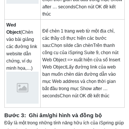
after … secondsChọn nút OK đề kết
thúc
Wed
Để chèn 1 trang web từ một địa chỉ,
Object
(Chèn
các thầy cô thực hiện các bước
vào bài giảng
sau:Chọn silde cần chènTrên thanh
các đường link
công cụ của iSpring Suite 9, chọn nút
website dẫn
Web Object => xuất hiện cửa sổ Insert
chứng, ví dụ
Web ObjectLấy đường link của web
minh họa,…)
bạn muốn chèn dán đường dẫn vào
mục Web address và chọn thời gian
bắt đầu trong mục Show after …
secondsChọn nút OK đề kết thúc
Bước 3: Ghi âm/ghi hình và đồng bộ
Đây là một trong những tính năng hữu ích của iSpring giúp