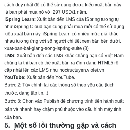
cách duy nhất để có thể sử dụng được kiểu xuất bản này
là bạn phải mua nó với 297 USD/1 năm.
iSpring Learn:
Xuất bản đến LMS của iSpring tương tự
như iSpring Cloud bạn cũng phải mua mới có thể sử dụng
kiểu xuất bản này. iSpring Learn có nhiều mức giá khác
nhau tương ứng với số người chi tiết xem bản bên dưới.
xuat-ban-bai-giang-trong-ispring-suite (8)
LMS
: Xuất bản đến các LMS khác chẳng hạn có Việt Nam
chúng ta thì bạn có thể xuất bản ra định dạng HTML5 rồi
cập nhật lên các LMS như hoctructuyen.violet.vn
YouTube:
Xuất bản đến YouTube.
Bước 2: Tùy chỉnh lại các thông số theo yêu cầu (kích
thước, dạng tập tin,..)
Bước 3: Chọn vào Publish để chương trình tiến hành xuất
bản và nhanh hay chậm phù thuộc vào cấu hình máy tính
của bạn.
5. Một số lỗi thường gặp và cách