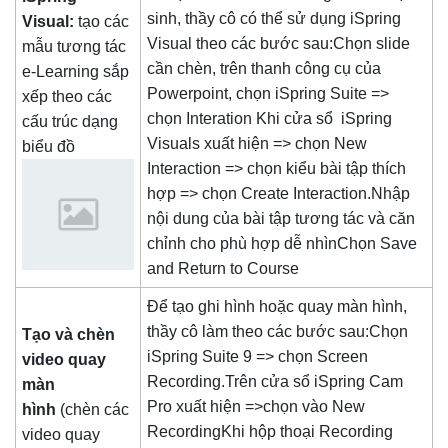
sinh, thầy cô có thể sử dụng iSpring
Visual:
tạo các
Visual theo các bước sau:Chọn slide
mẫu tương tác
cần chèn, trên thanh công cụ của
e-Learning sắp
Powerpoint, chọn iSpring Suite =>
xếp theo các
chọn Interation Khi cửa sổ iSpring
cấu trúc dạng
Visuals xuất hiện => chọn New
biểu đồ
Interaction => chọn kiểu bài tập thích
hợp => chọn Create Interaction.Nhập
nội dung của bài tập tương tác và căn
chỉnh cho phù hợp dễ nhìnChọn Save
and Return to Course
Để tạo ghi hình hoặc quay màn hình,
thầy cô làm theo các bước sau:Chọn
Tạo và chèn
iSpring Suite 9 => chọn Screen
video quay
Recording.Trên cửa sổ iSpring Cam
màn
Pro xuất hiện =>chọn vào New
hình
(chèn các
RecordingKhi hộp thoại Recording
video quay